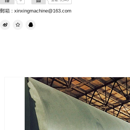
0
查看: 3,545
郵箱 : xinxingmachine@163.com