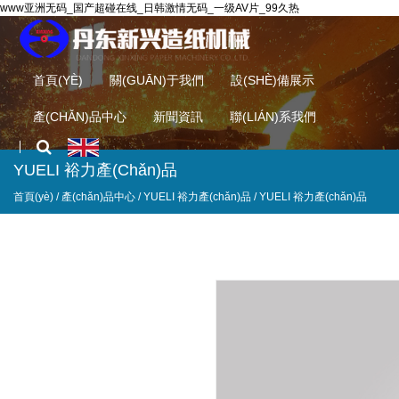
www亚洲无码_国产超碰在线_日韩激情无码_一级AV片_99久热
首頁(YÈ)
關(GUĀN)于我們
設(SHÈ)備展示
產(CHǍN)品中心
新聞資訊
聯(LIÁN)系我們
YUELI 裕力產(chǎn)品
首頁(yè)
/
產(chǎn)品中心
/
YUELI 裕力產(chǎn)品
/
YUELI 裕力產(chǎn)品