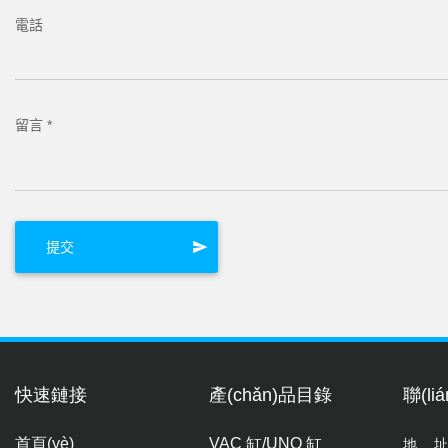
電話
留言 *
快速鏈接
產(chǎn)品目錄
聯(li
首頁(yè)
VAC 缸/UNO 缸
地址